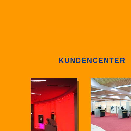
Haacke Innenarchitekten und Designer, Dortmunder Landstraße 30, 58313 Herdecke
Dortmund Architektur BDIA Gestaltung Raum behindertengerecht wohnen arbeiten
Immobilien Planung Innenausbau Referenz Krankenhaus Stadtsparkasse
Haacke Innenarchitekten und Designer, Dortmunder Landstraße 30, 58313 Herdecke 
Stadt Einrichtung barrierefrei Ausstattung Möbel Licht Leuchten Beleuchtung Ha
Klinik Hotel Theater Naturstein
KUNDENCENTER