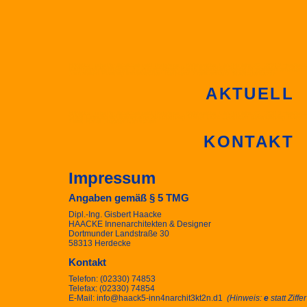
Haacke Innenarchitekten und Designer, Dortmunder Landstraße 30, 58313 Herdecke
Dortmund Architektur BDIA Gestaltung Raum behindertengerecht wohnen arbeiten
Immobilien Planung Innenausbau Referenz Krankenhaus Stadtsparkasse
AKTUELL
Haacke Innenarchitekten und Designer, Dortmunder Landstraße 30, 58313 Herdecke 
Stadt Einrichtung barrierefrei Ausstattung Möbel Licht Leuchten Beleuchtung Ha
Klinik Hotel Theater Naturstein
KONTAKT
Impressum
Angaben gemäß § 5 TMG
Dipl.-Ing. Gisbert Haacke
HAACKE Innenarchitekten & Designer
Dortmunder Landstraße 30
58313 Herdecke
Kontakt
Telefon: (02330) 74853
Telefax: (02330) 74854
E-Mail: info@haack5-inn4narchit3kt2n.d1
(Hinweis:
e
statt Ziffe