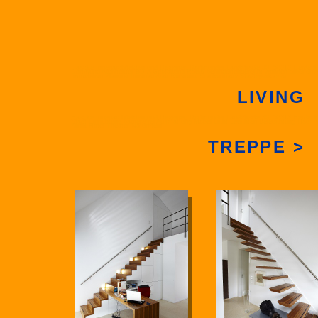
Haacke Innenarchitekten und Designer, Dortmunder Landstraße 30, 58313 Herdecke
Dortmund Architektur BDIA Gestaltung Raum behindertengerecht wohnen arbeiten
Immobilien Planung Innenausbau Referenz Krankenhaus Stadtsparkasse
LIVING
Haacke Innenarchitekten und Designer, Dortmunder Landstraße 30, 58313 Herdecke 
Stadt Einrichtung barrierefrei Ausstattung Möbel Licht Leuchten Beleuchtung Ha
Klinik Hotel Theater Naturstein
TREPPE >